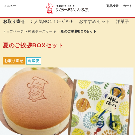
メニュー
商品検索
カート
お取り寄せ ：
人気NO1！ﾁｰｽﾞｹｰｷ
おすすめセット
洋菓子
トップページ
>
発送チーズケーキ
>
夏のご挨拶BOXセット
夏のご挨拶BOXセット
お取り寄せ
冷蔵便