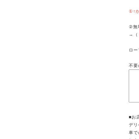
①↑
②無
ロー
不要
■お
デリ
車で