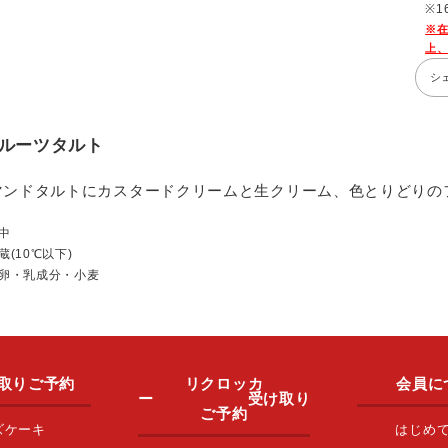
※
シ
ルーツタルト
マンドタルトにカスタードクリームと生クリーム、色とりどりの
中
(10℃以下)
卵・乳成分・小麦
取りご予約
リクロッカ
会員に
ー 受け取り
ご予約
ズケーキ
はじめ