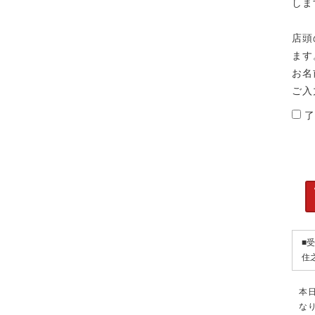
しま
店頭
ます
お名
ご入
了
■
住
本
な