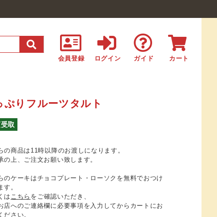
会員登録
ログイン
ガイド
カート
っぷりフルーツタルト
頭受取
らの商品は11時以降のお渡しになります。
承の上、ご注文お願い致します。
らのケーキはチョコプレート・ローソクを無料でおつけ
ます。
くは
こちら
をご確認いただき、
お店へのご連絡欄に必要事項を入力してからカートにお
ください。