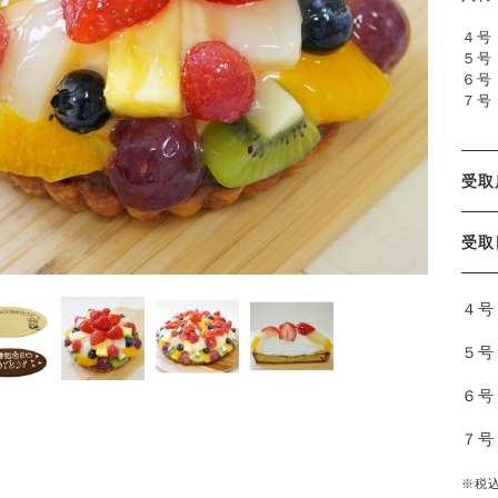
４号
５号
６号
７号
受
受
４
５
６
７
※税