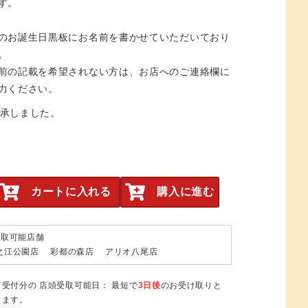
す。
のお誕生日黒板にお名前を書かせていただいており
。
前の記載を希望されない方は、お店へのご連絡欄に
力ください。
承しました。
カートに入れる
購入に進む
受取可能店舗
之江公園店 彩都の森店 アリオ八尾店
日受付分の 店頭受取可能日： 最短で
3日後
のお受け取りと
ります。