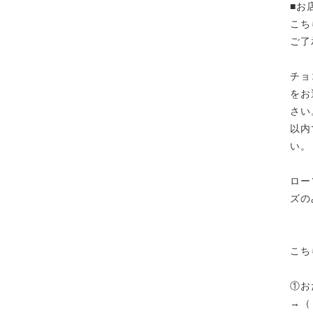
■お
こち
ご了
チョ
をお
さい
以内
い。
ロー
ズの
ご
こち
①お