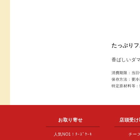
たっぷりフ
香ばしいダ
消費期限：当日
保存方法：要冷蔵
特定原材料等：
お取り寄せ
店頭受け
人気NO1！ﾁｰｽﾞｹｰｷ
チー