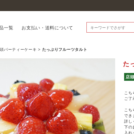
品一覧
お支払い・送料について
頭パーティーケーキ
>
たっぷりフルーツタルト
た
店
こち
ご了
こち
でき
詳し
下の
入れ