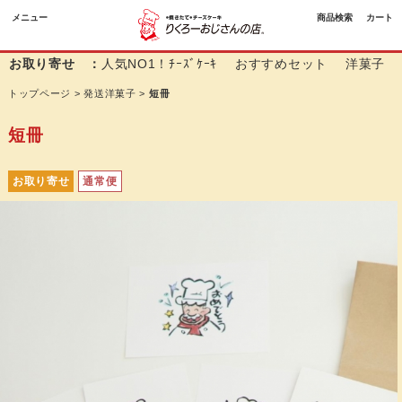
メニュー
商品検索
カート
お取り寄せ ：
人気NO1！ﾁｰｽﾞｹｰｷ
おすすめセット
洋菓子
トップページ
>
発送洋菓子
>
短冊
短冊
お取り寄せ
通常便