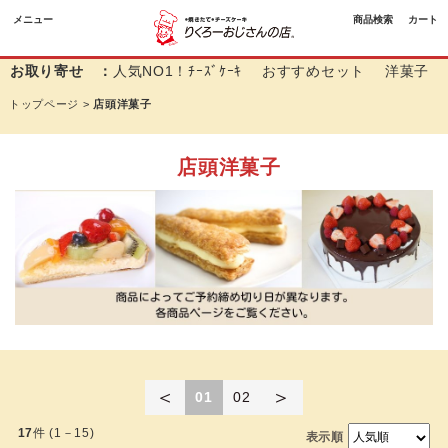
メニュー
商品検索
カート
お取り寄せ ：
人気NO1！ﾁｰｽﾞｹｰｷ
おすすめセット
洋菓子
トップページ
>
店頭洋菓子
店頭洋菓子
＜
＞
01
02
17
件 (1－15)
表示順