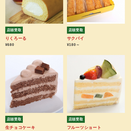
店頭受取
店頭受取
りくろーる
サクパイ
¥680
¥180～
店頭受取
店頭受取
生チョコケーキ
フルーツショート