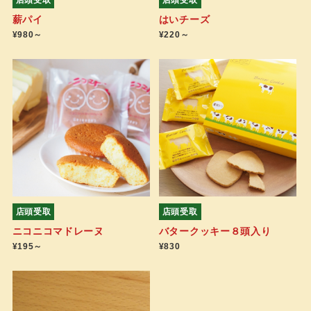
薪パイ
はいチーズ
¥980～
¥220～
店頭受取
店頭受取
ニコニコマドレーヌ
バタークッキー８頭入り
¥195～
¥830