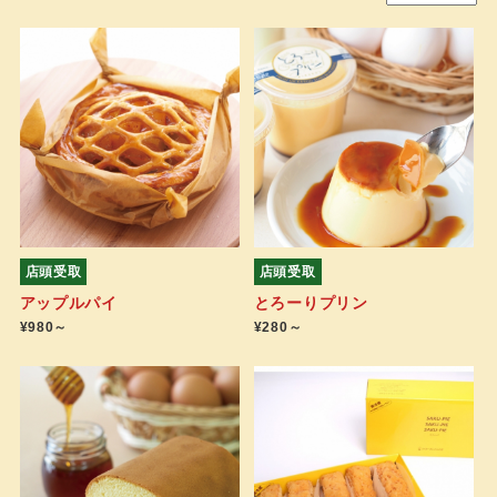
店頭受取
店頭受取
アップルパイ
とろーりプリン
¥980～
¥280～