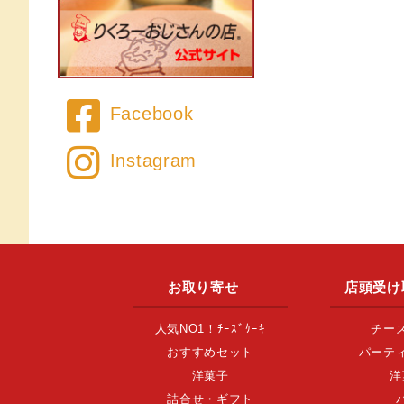
Facebook
Instagram
お取り寄せ
店頭受け
人気NO1！ﾁｰｽﾞｹｰｷ
チー
おすすめセット
パーテ
洋菓子
洋
詰合せ・ギフト