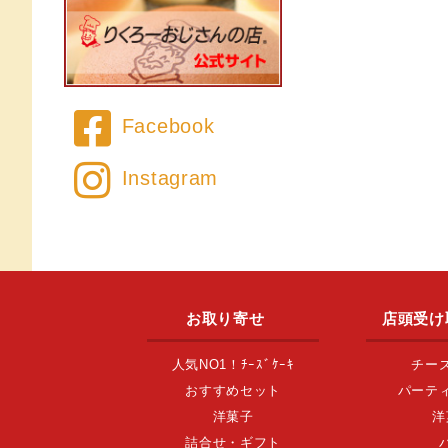
Facebook
Instagram
お取り寄せ
店頭受け
人気NO1！ﾁｰｽﾞｹｰｷ
チー
おすすめセット
パーテ
洋菓子
洋
詰合せ・ギフト