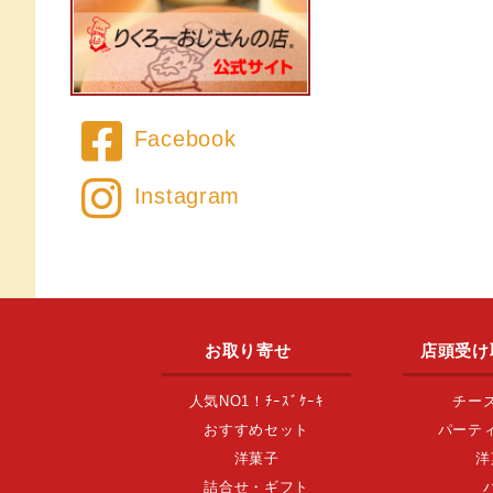
Facebook
Instagram
お取り寄せ
店頭受け
人気NO1！ﾁｰｽﾞｹｰｷ
チー
おすすめセット
パーテ
洋菓子
洋
詰合せ・ギフト