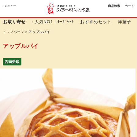
メニュー
商品検索
カート
お取り寄せ ：
人気NO1！ﾁｰｽﾞｹｰｷ
おすすめセット
洋菓子
トップページ
>
アップルパイ
アップルパイ
店頭受取