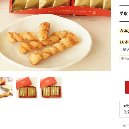
受
８本
16
※税
※商
■
住
本