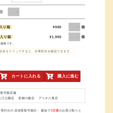
取日
入り箱
¥980
個
本入り箱
¥1,960
個
込価格です。
品名をクリックすると、在庫状況を確認できます。
カートに入れる
購入に進む
受取可能店舗
之江公園店 彩都の森店 アリオ八尾店
日受付分の 店頭受取可能日： 最短で
1日後
のお受け取りと