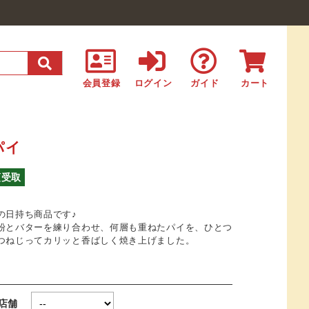
会員登録
ログイン
ガイド
カート
パイ
頭受取
の日持ち商品です♪
粉とバターを練り合わせ、何層も重ねたパイを、ひとつ
つねじってカリッと香ばしく焼き上げました。
取店舗