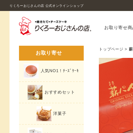
りくろーおじさんの店 公式オンラインショップ
お取り寄せ商
トップページ
>
薪
お取り寄せ
人気NO1！ﾁｰｽﾞｹｰｷ
おすすめセット
洋菓子