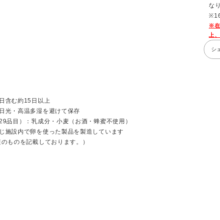
な
※
シ
日含む約15日以上
日光・高温多湿を避けて保存
29品目）：乳成分・小麦（お酒・蜂蜜不使用）
で卵を使った製品を製造しています
短のものを記載しております。）