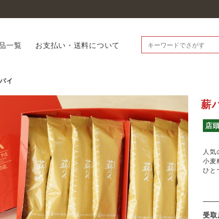
品一覧
お支払い・送料について
パイ
薪
店
人気
小麦
ひと
受