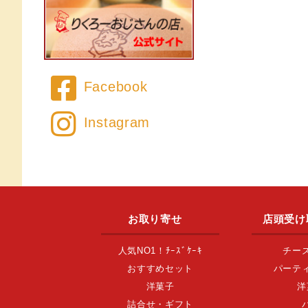
Facebook
Instagram
お取り寄せ
店頭受け
人気NO1！ﾁｰｽﾞｹｰｷ
チー
おすすめセット
パーテ
洋菓子
洋
詰合せ・ギフト