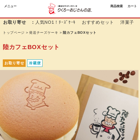
メニュー
商品検索
カート
お取り寄せ ：
人気NO1！ﾁｰｽﾞｹｰｷ
おすすめセット
洋菓子
トップページ
>
発送チーズケーキ
>
陸カフェBOXセット
陸カフェBOXセット
お取り寄せ
冷蔵便