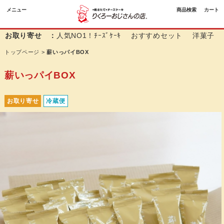
メニュー
商品検索
カート
お取り寄せ ：
人気NO1！ﾁｰｽﾞｹｰｷ
おすすめセット
洋菓子
トップページ
>
薪いっパイBOX
薪いっパイBOX
お取り寄せ
冷蔵便