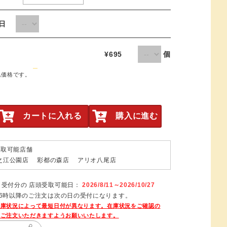
取日
¥695
個
込価格です。
カートに入れる
購入に進む
受取可能店舗
之江公園店 彩都の森店 アリオ八尾店
日受付分の 店頭受取可能日：
2026/8/11～2026/10/27
16時以降のご注文は次の日の受付になります。