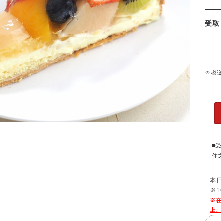
受
※税
■
住
本
※