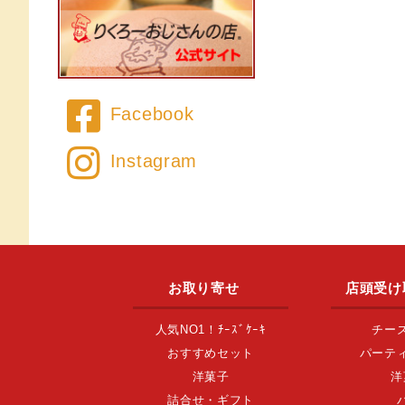
Facebook
Instagram
お取り寄せ
店頭受け
人気NO1！ﾁｰｽﾞｹｰｷ
チー
おすすめセット
パーテ
洋菓子
洋
詰合せ・ギフト