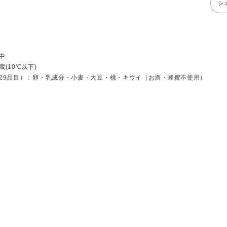
シ
中
(10℃以下)
29品目）：卵・乳成分・小麦・大豆・桃・キウイ（お酒・蜂蜜不使用）