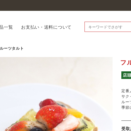
品一覧
お支払い・送料について
ルーツタルト
フ
店
定番
サク
ルー
季節
受