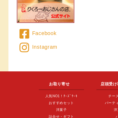
Facebook
Instagram
お取り寄せ
店頭受け
人気NO1！ﾁｰｽﾞｹｰｷ
チー
おすすめセット
パーテ
洋菓子
洋
詰合せ・ギフト