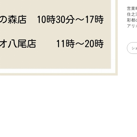
営業
住之
彩都
アリ
シ