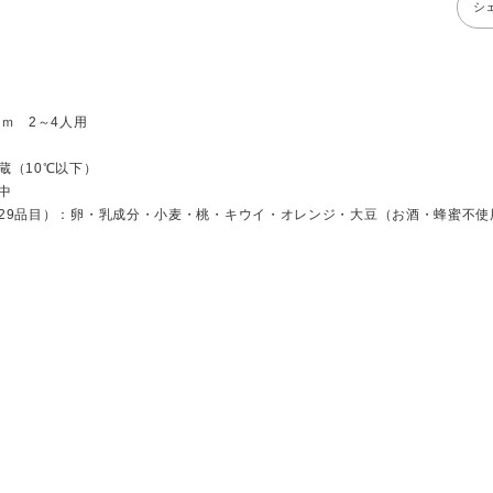
シ
ｍ 2～4人用
蔵（10℃以下）
中
29品目）：卵・乳成分・小麦・桃・キウイ・オレンジ・大豆（お酒・蜂蜜不使