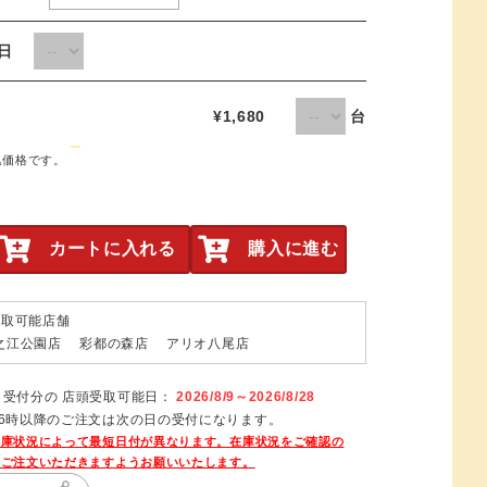
取日
¥1,680
台
込価格です。
カートに入れる
購入に進む
受取可能店舗
之江公園店 彩都の森店 アリオ八尾店
日受付分の 店頭受取可能日：
2026/8/9～2026/8/28
16時以降のご注文は次の日の受付になります。