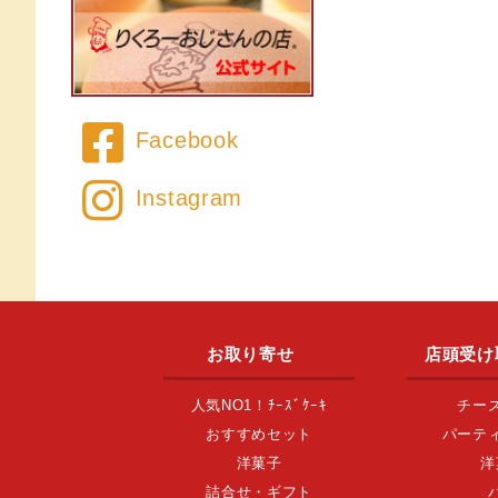
Facebook
Instagram
お取り寄せ
店頭受け
人気NO1！ﾁｰｽﾞｹｰｷ
チー
おすすめセット
パーテ
洋菓子
洋
詰合せ・ギフト