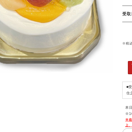
受
※税
■
住
本
※