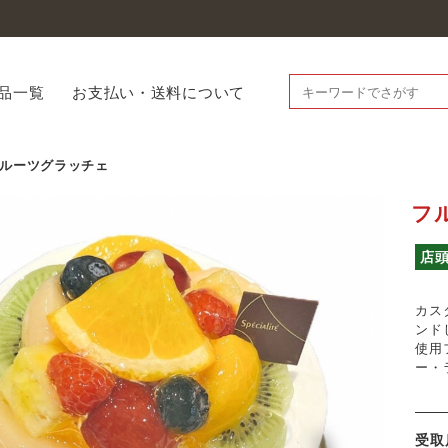
品一覧
お支払い・送料について
ルーツグラッチェ
フ
店
カス
ンド
使用
ー・
受