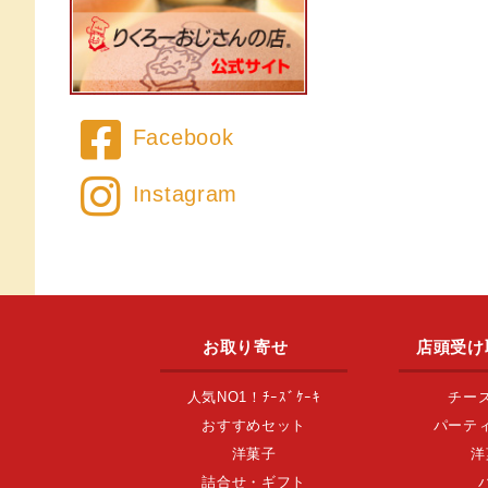
Facebook
Instagram
お取り寄せ
店頭受け
人気NO1！ﾁｰｽﾞｹｰｷ
チー
おすすめセット
パーテ
洋菓子
洋
詰合せ・ギフト