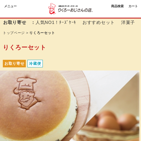
メニュー
商品検索
カート
お取り寄せ ：
人気NO1！ﾁｰｽﾞｹｰｷ
おすすめセット
洋菓子
トップページ
>
りくろーセット
りくろーセット
お取り寄せ
冷蔵便