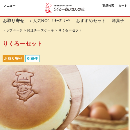
メニュー
商品検索
カート
お取り寄せ ：
人気NO1！ﾁｰｽﾞｹｰｷ
おすすめセット
洋菓子
トップページ
>
発送チーズケーキ
>
りくろーセット
りくろーセット
お取り寄せ
冷蔵便