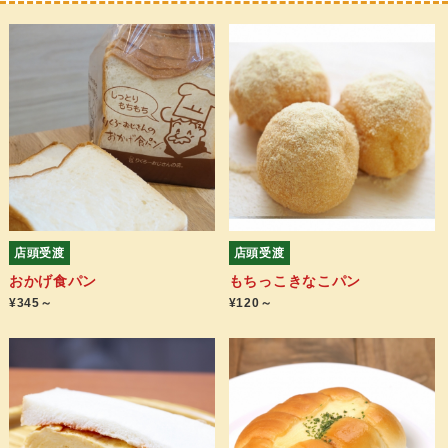
店頭受渡
店頭受渡
おかげ食パン
もちっこきなこパン
¥345～
¥120～