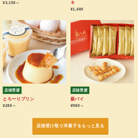
キ
¥3,150～
¥1,480
店頭受渡
店頭受渡
とろーりプリン
薪パイ
¥280～
¥980～
店頭受け取り洋菓子をもっと見る