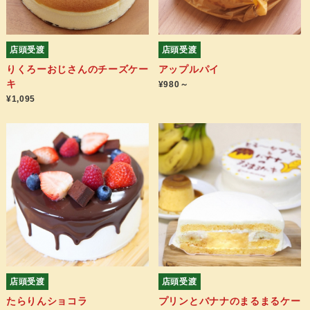
店頭受渡
店頭受渡
りくろーおじさんのチーズケー
アップルパイ
キ
¥980～
¥1,095
店頭受渡
店頭受渡
たらりんショコラ
プリンとバナナのまるまるケー