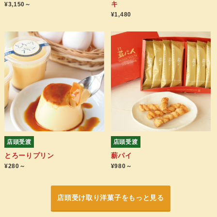
キ
¥3,150～
¥1,480
店頭受渡
店頭受渡
とろーりプリン
薪パイ
¥280～
¥980～
店頭受け取り洋菓子をもっと見る