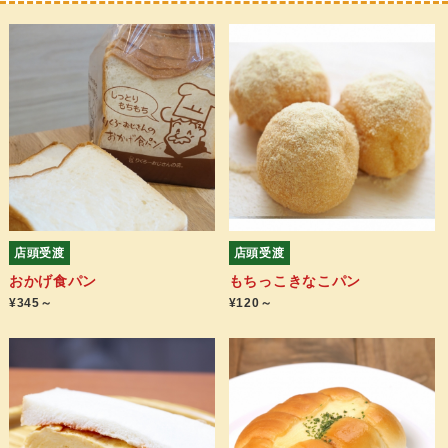
店頭受渡
店頭受渡
おかげ食パン
もちっこきなこパン
¥345～
¥120～