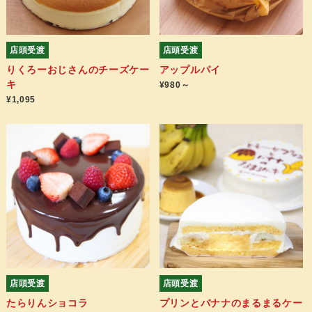
店頭受渡
店頭受渡
りくろーおじさんのチーズケー
アップルパイ
キ
¥980～
¥1,095
店頭受渡
店頭受渡
たらりんショコラ
プリンとバナナのまるまるケー